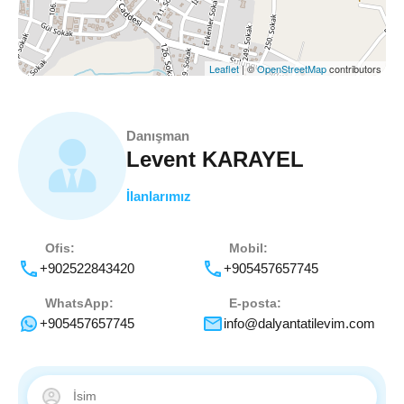
Leaflet
| ©
OpenStreetMap
contributors
Danışman
Levent KARAYEL
İlanlarımız
Ofis:
Mobil:
+902522843420
+905457657745
WhatsApp:
E-posta:
+905457657745
info@dalyantatilevim.com