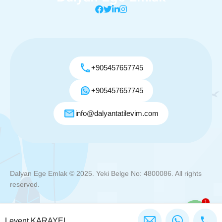
+905457657745
+905457657745
info@dalyantatilevim.com
Dalyan Ege Emlak © 2025. Yeki Belge No: 4800086. All rights
reserved.
1
Destek ve Rezervasyon (EN Support)
Levent KARAYEL