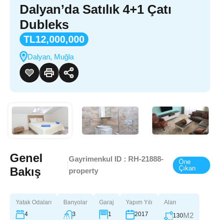
Dalyan’da Satılık 4+1 Çatı
Dubleks
TL12,000,000
Dalyan, Muğla
Genel
Gayrimenkul ID :
RH-21888-
Öne
|
Çıkan
Bakış
property
Yatak Odaları
Banyolar
Garaj
Yapım Yılı
Alan
4
3
1
2017
M2
130