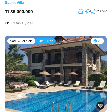
Satılık Villa
M2
TL36,000,000
4
4
220
Ekli:
Nisan 12, 2026
Satılık/For Sale
Öne Çıkan
22