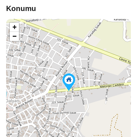
Konumu
+
−