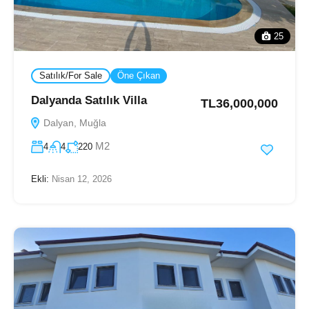
25
Satılık/For Sale
Öne Çıkan
Dalyanda Satılık Villa
TL36,000,000
Dalyan, Muğla
M2
4
4
220
Ekli:
Nisan 12, 2026