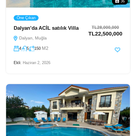
36
Öne Çıkan
TL28,000,000
Dalyan’da ACİL satılık Villa
TL22,500,000
Dalyan, Muğla
M2
4
5
150
Ekli:
Haziran 2, 2026