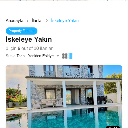
Anasayfa
İlanlar
İskeleye Yakın
Property Feature
İskeleye Yakın
1
için
6
out of
10
ilanlar
Sırala:
Tarih - Yeniden Eskiye