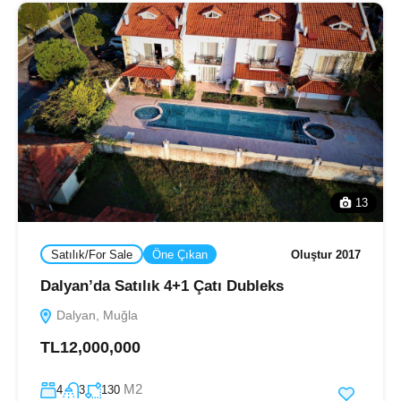
13
Satılık/For Sale
Öne Çıkan
Oluştur 2017
Dalyan’da Satılık 4+1 Çatı Dubleks
Dalyan, Muğla
TL12,000,000
M2
4
3
130