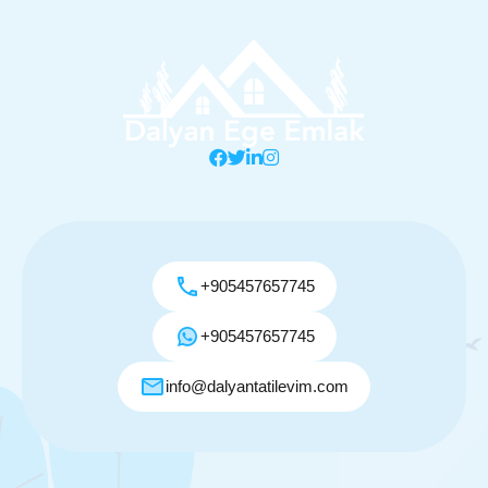
+905457657745
+905457657745
info@dalyantatilevim.com