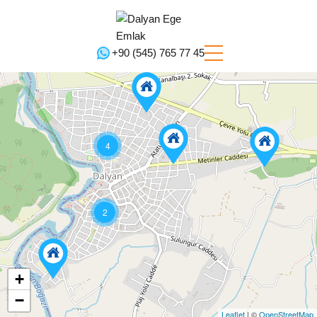
+90 (545) 765 77 45‬
4
2
+
−
Leaflet
| ©
OpenStreetMap