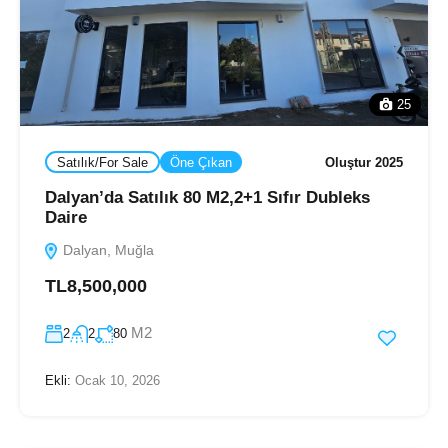
25
Satılık/For Sale
Öne Çıkan
Oluştur 2025
Dalyan’da Satılık 80 M2,2+1 Sıfır Dubleks
Daire
Dalyan, Muğla
TL8,500,000
M2
2
2
80
Ekli:
Ocak 10, 2026