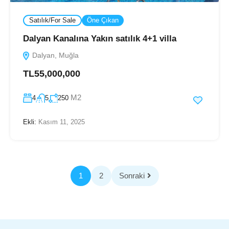
Satılık/For Sale
Öne Çıkan
Dalyan Kanalına Yakın satılık 4+1 villa
Dalyan, Muğla
TL55,000,000
M2
4
5
250
Ekli:
Kasım 11, 2025
1
2
Sonraki