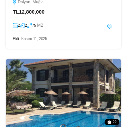
Dalyan, Muğla
TL12,800,000
M2
2
2
75
Ekli:
Kasım 11, 2025
22