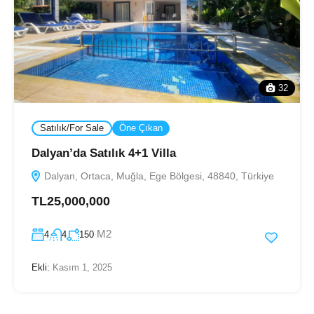
32
Satılık/For Sale
Öne Çıkan
Dalyan’da Satılık 4+1 Villa
Dalyan, Ortaca, Muğla, Ege Bölgesi, 48840, Türkiye
TL25,000,000
M2
4
4
150
Ekli:
Kasım 1, 2025