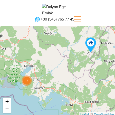
+90 (545) 765 77 45‬
14
+
−
Leaflet
| ©
OpenStreetMap