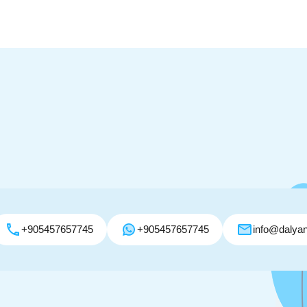
+905457657745
+905457657745
info@dalyan